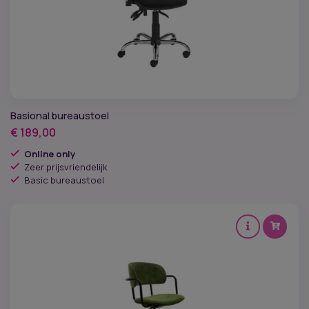
Armleggers
Draaibaar
Hoofdsteun
Rugleuning
Basional bureaustoel
€
189,00
Werkbladhoogte
Online only
Zeer prijsvriendelijk
Wielen
Basic bureaustoel
Zithoogte
Artodese geschikt
Conform de ESD-norm
Lichaamsgewicht