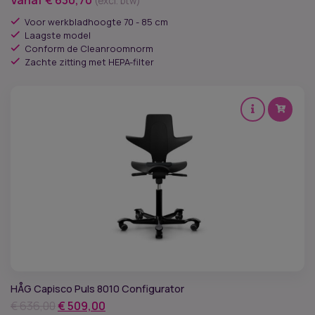
(excl. btw)
Voor werkbladhoogte 70 - 85 cm
Laagste model
Conform de Cleanroomnorm
Zachte zitting met HEPA-filter
HÅG Capisco Puls 8010 Configurator
Oorspronkelijke
Huidige
€
636,00
€
509,00