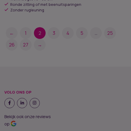
Ronde zitting of met beenuitsparingen
Zonder rugleuning
←
1
2
3
4
5
…
25
26
27
→
VOLG ONS OP
Bekijk ook onze reviews
op