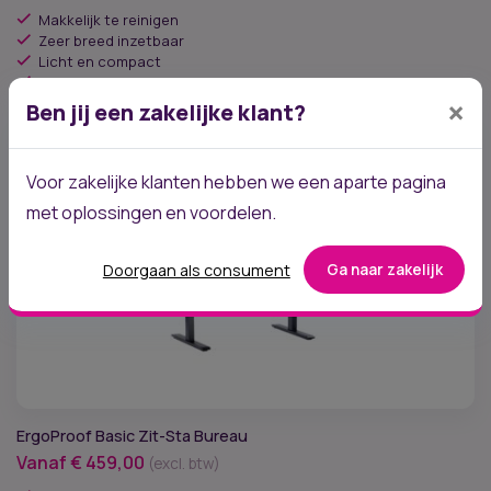
prijs
prijs
Makkelijk te reinigen
was:
is:
Zeer breed inzetbaar
Licht en compact
€ 636,00.
€ 509,00.
Met kussentje op zitting
×
Ben jij een zakelijke klant?
Voor zakelijke klanten hebben we een aparte pagina
met oplossingen en voordelen.
Doorgaan als consument
Ga naar zakelijk
ErgoProof Basic Zit-Sta Bureau
Vanaf
€
459,00
(excl. btw)