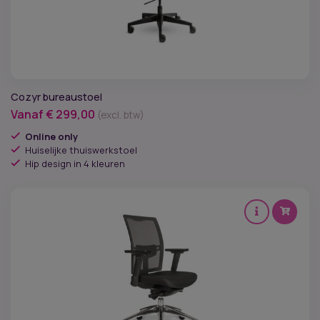
Soort mechaniek
Verrijdbaar
Cozyr bureaustoel
Vorm zitting
Vanaf
€
299,00
(excl. btw)
Werkomgeving
Online only
Huiselijke thuiswerkstoel
Hip design in 4 kleuren
Werkplek
Type muis
Type verbinding
Link of rechtshandig
Type stoel