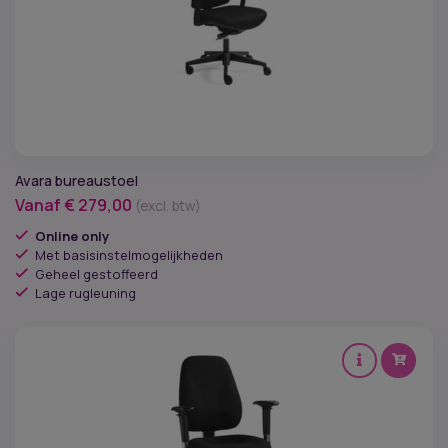
Zitconcept
Werkhoogte
Lichaamskenmerken
Kenmerk
Avara bureaustoel
Vanaf
€
279,00
Garantie
(excl. btw)
Online only
Levertijd
Met basisinstelmogelijkheden
Geheel gestoffeerd
Lage rugleuning
Merken
Kleur zitting
Materiaal zitting