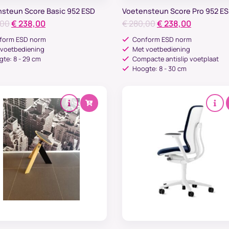
steun Score Basic 952 ESD
Voetensteun Score Pro 952 E
Oorspronkelijke
Huidige
Oorspronkelijke
Huidige
,00
€
238,00
€
280,00
€
238,00
prijs
prijs
prijs
prijs
form ESD norm
Conform ESD norm
was:
is:
was:
is:
en jij een zakelijke klant?
 voetbediening
Met voetbediening
te: 8 - 29 cm
€ 280,00.
€ 238,00.
Compacte antislip voetplaat
€ 280,00.
€ 238,00.
Hoogte: 8 - 30 cm
oor zakelijke klanten hebben we een aparte pagina met
plossingen en voordelen.
Doorgaan als consument
Ga naar zakelijk