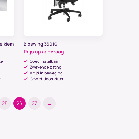
felklem
Bioswing 360 iQ
Prijs op aanvraag
te
Goed instelbaar
Zwevende zitting
Altijd in beweging
m
Gewichtloos zitten
25
26
27
→