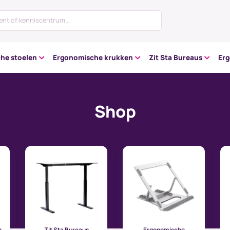
he stoelen
Ergonomische krukken
Zit Sta Bureaus
Er
Shop
n
Zit Sta Bureaus
Ergonomische