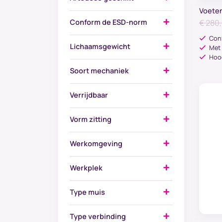
Voeten
Conform de ESD-norm
€
280
Con
Lichaamsgewicht
B
Met
Hoog
Soort mechaniek
V
o
Verrijdbaar
Vorm zitting
Werkomgeving
Werkplek
Type muis
Type verbinding