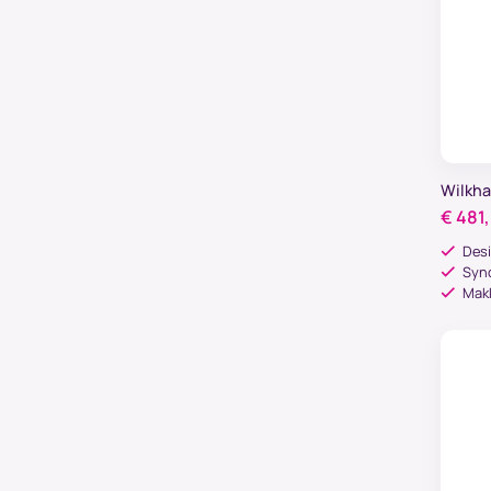
Wilkh
€
481
Des
Syn
Makk