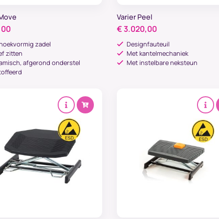
 Move
Varier Peel
,00
€
3.020,00
hoekvormig zadel
Designfauteuil
ef zitten
Met kantelmechaniek
amisch, afgerond onderstel
Met instelbare neksteun
offeerd