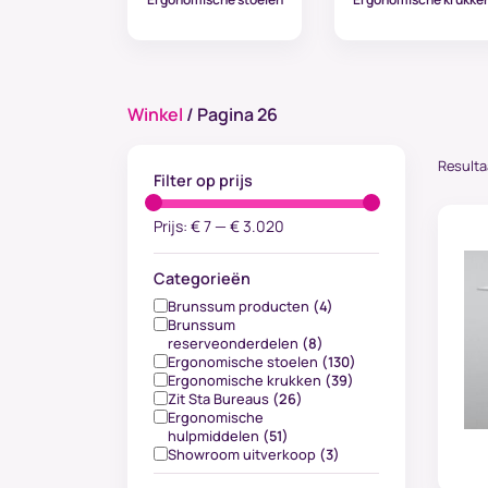
Winkel
/ Pagina 26
Resulta
Filter op prijs
Prijs:
€ 7
—
€ 3.020
Categorieën
Brunssum producten
(4)
Brunssum
reserveonderdelen
(8)
Ergonomische stoelen
(130)
Ergonomische krukken
(39)
Zit Sta Bureaus
(26)
Ergonomische
hulpmiddelen
(51)
Showroom uitverkoop
(3)