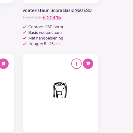
Voetensteun Score Basic 950 ESD
Oorspronkelijke
Huidige
€
239,00
€
203,15
prijs
prijs
Conform ESD norm
was:
is:
Basis voetensteun
Met handbediening
€ 239,00.
€ 203,15.
Hoogte: 5 - 23 cm