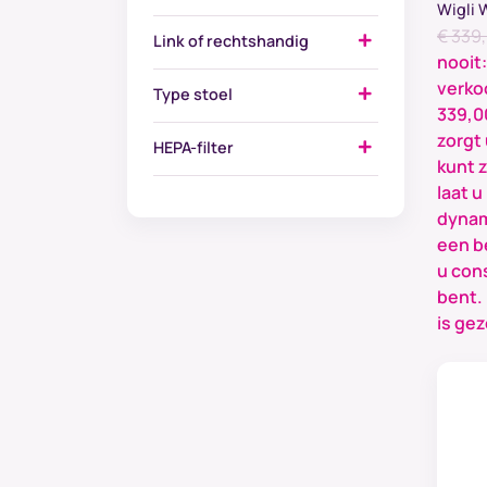
Wigli 
€
339
Link of rechtshandig
nooit
verko
Type stoel
339,0
zorgt 
HEPA-filter
kunt z
laat u
dynam
een b
u cons
bent.
is gez