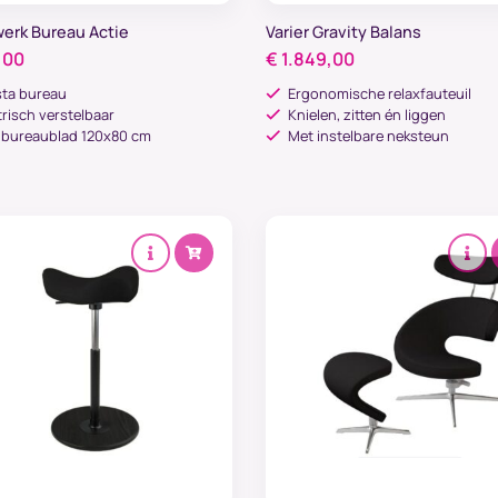
erk Bureau Actie
Varier Gravity Balans
,00
€
1.849,00
sta bureau
Ergonomische relaxfauteuil
trisch verstelbaar
Knielen, zitten én liggen
. bureaublad 120x80 cm
Met instelbare neksteun