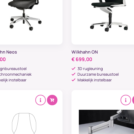
ahn Neos
Wilkhahn ON
,00
€
699,00
ignbureaustoel
3D rugleuning
chroonmechaniek
Duurzame bureaustoel
elijk instelbaar
Makkelijk instelbaar