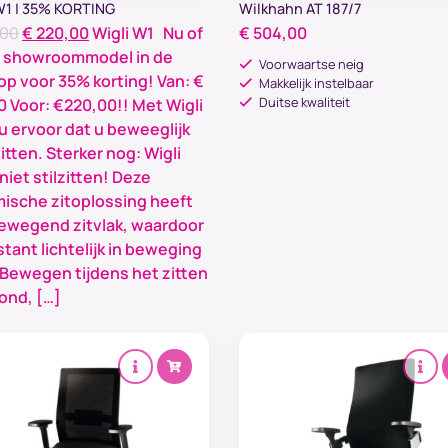
W1 | 35% KORTING
Wilkhahn AT 187/7
Oorspronkelijke
Huidige
,00
€
220,00
Wigli W1 Nu of
€
504,00
prijs
prijs
: showroommodel in de
Voorwaartse neig
was:
is:
op voor 35% korting! Van: €
Makkelijk instelbaar
€ 339,00.
€ 220,00.
Duitse kwaliteit
0 Voor: €220,00!! Met Wigli
u ervoor dat u beweeglijk
itten. Sterker nog: Wigli
 niet stilzitten! Deze
ische zitoplossing heeft
ewegend zitvlak, waardoor
tant lichtelijk in beweging
 Bewegen tijdens het zitten
ond, […]