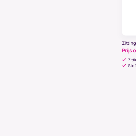
Zittin
Prijs 
Zitt
Stof