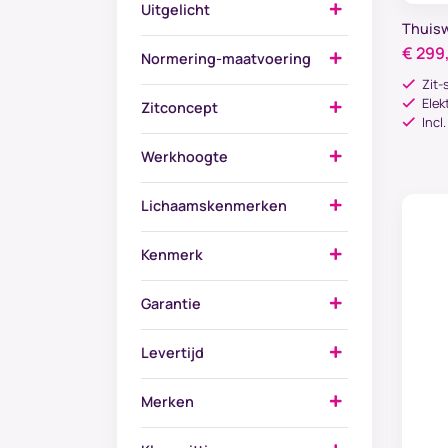
Uitgelicht
Thuisw
€
299
Normering-maatvoering
Zit-
Elek
Zitconcept
Incl
Werkhoogte
Lichaamskenmerken
Kenmerk
Garantie
Levertijd
Merken