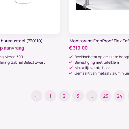
g bureaustoel (730110)
Monitorarm ErgoProof Flex Ta
op aanvraag
€
319,00
ing Mereo 300
Beeldscherm op de juiste hoog
fering Gabriel Select zwart
Bevestiging met tafelklem
Makkelijk verstelbaar
Gemaakt van metaal / aluminiu
←
1
2
3
…
23
24