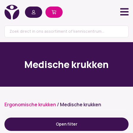
Medische krukken
Ergonomische krukken
/ Medische krukken
Filter op prijs
Open filter
Prijs:
€ 337
—
€ 1.558