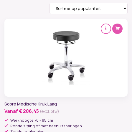
Kenmerk
Levertijd
Merken
Materiaal zitting
Armleggers
Draaibaar
Rugleuning
Score Medische Kruk Laag
Vanaf
€
286,45
(excl. btw)
Werkbladhoogte
Werkhoogte 70 - 85 cm
Ronde zitting of met beenuitsparingen
Zithoogte
Zonder rugleuning