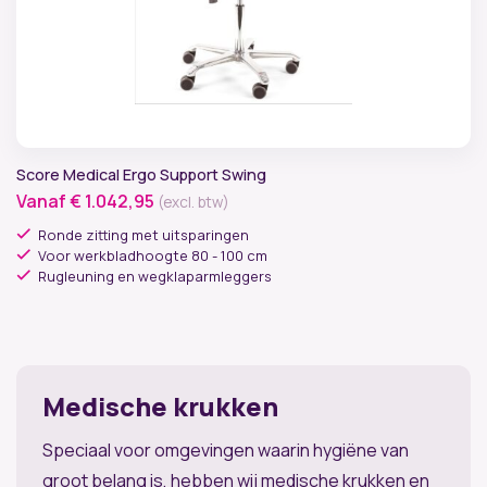
×
Ben jij een zakelijke klant?
Score Medical Ergo Support Swing
Vanaf
€
1.042,95
Voor zakelijke klanten hebben we een aparte pagina
(excl. btw)
met oplossingen en voordelen.
Ronde zitting met uitsparingen
Voor werkbladhoogte 80 - 100 cm
Rugleuning en wegklaparmleggers
Doorgaan als consument
Ga naar zakelijk
Medische krukken
Speciaal voor omgevingen waarin hygiëne van
groot belang is, hebben wij medische krukken en