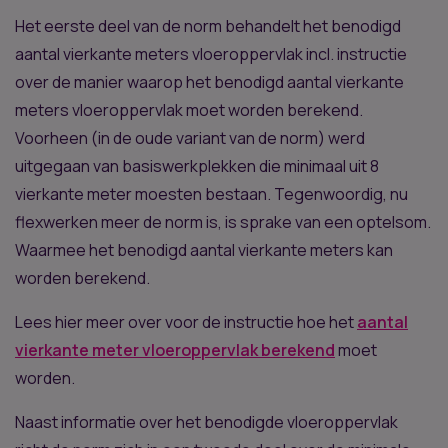
Het eerste deel van de norm behandelt het benodigd
aantal vierkante meters vloeroppervlak incl. instructie
over de manier waarop het benodigd aantal vierkante
×
meters vloeroppervlak moet worden berekend.
Ben jij een zakelijke klant?
Voorheen (in de oude variant van de norm) werd
uitgegaan van basiswerkplekken die minimaal uit 8
Voor zakelijke klanten hebben we een aparte pagina
vierkante meter moesten bestaan. Tegenwoordig, nu
met oplossingen en voordelen.
flexwerken meer de norm is, is sprake van een optelsom.
Waarmee het benodigd aantal vierkante meters kan
Doorgaan als consument
Ga naar zakelijk
worden berekend.
Lees hier meer over voor de instructie hoe het
aantal
vierkante meter vloeroppervlak berekend
moet
worden.
Naast informatie over het benodigde vloeroppervlak