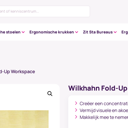
he stoelen
Ergonomische krukken
Zit Sta Bureaus
Er
ld-Up Workspace
Wilkhahn Fold-U
Creëer een concentrat
Vermijd visuele en akoe
Makkelijk mee te neme