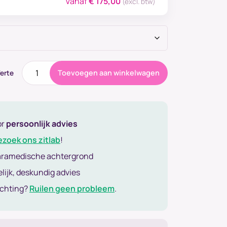
Vanaf
€
175,00
(excl. btw)
Wilkhahn
Toevoegen aan winkelwagen
erte
Fold-
Up
Workspace
aantal
or
persoonlijk advies
ezoek ons zitlab
!
aramedische achtergrond
lijk, deskundig advies
achting?
Ruilen geen probleem
.