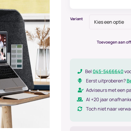
Variant
Toevoegen aan off
Bel
045-5466640
vo
Eerst uitproberen?
B
Adviseurs met een p
Al +20 jaar onafhanke
Toch niet naar verw