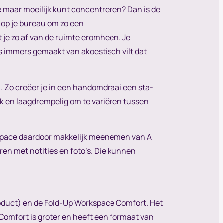
je maar moeilijk kunt concentreren? Dan is de
f op je bureau om zo een
 je zo af van de ruimte eromheen. Je
is immers gemaakt van akoestisch vilt dat
. Zo creëer je in een handomdraai een sta-
ijk en laagdrempelig om te variëren tussen
rkspace daardoor makkelijk meenemen van A
ren met notities en foto’s. Die kunnen
oduct) en de Fold-Up Workspace Comfort. Het
Comfort is groter en heeft een formaat van