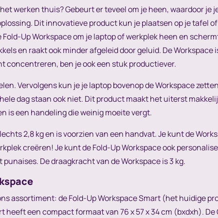
ns het werken thuis? Gebeurt er teveel om je heen, waardoor je 
ossing. Dit innovatieve product kun je plaatsen op je tafel o
e Fold-Up Workspace om je laptop of werkplek heen en schermt
ikkels en raakt ook minder afgeleid door geluid. De Workspace 
unt concentreren, ben je ook een stuk productiever.
len. Vervolgens kun je je laptop bovenop de Workspace zetten
e hele dag staan ook niet. Dit product maakt het uiterst makkel
n is een handeling die weinig moeite vergt.
echts 2,8 kg en is voorzien van een handvat. Je kunt de Wo
erkplek creëren! Je kunt de Fold-Up Workspace ook personalise
t punaises. De draagkracht van de Workspace is 3 kg.
rkspace
ons assortiment: de Fold-Up Workspace Smart (het huidige pr
rt heeft een compact formaat van 76 x 57 x 34 cm (bxdxh). De 