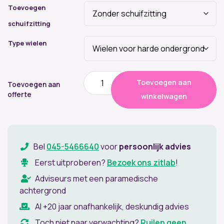
Toevoegen
schuifzitting
Type wielen
Score
Toevoegen aan
Pro
Toevoegen aan
4401
offerte
winkelwagen
Werkstoel
aantal
Bel
045-5466640
voor
persoonlijk advies
Eerst uitproberen?
Bezoek ons zitlab
!
Adviseurs met een paramedische
achtergrond
Al +20 jaar onafhankelijk, deskundig advies
Toch niet naar verwachting?
Ruilen geen