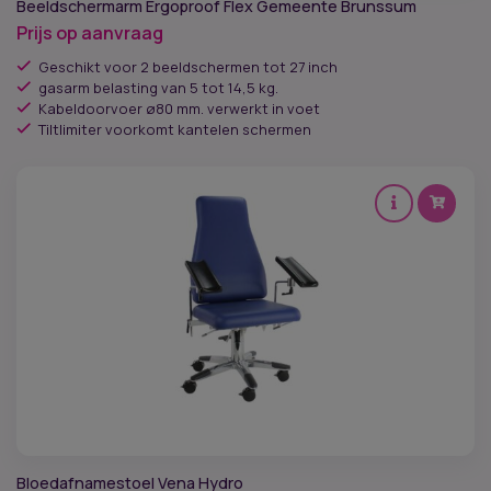
Beeldschermarm Ergoproof Flex Gemeente Brunssum
Soort mechaniek
Prijs op aanvraag
Geschikt voor 2 beeldschermen tot 27 inch
Verrijdbaar
gasarm belasting van 5 tot 14,5 kg.
Kabeldoorvoer ø80 mm. verwerkt in voet
Tiltlimiter voorkomt kantelen schermen
Vorm zitting
Werkomgeving
Werkplek
Type muis
Type verbinding
Link of rechtshandig
Type stoel
Bloedafnamestoel Vena Hydro