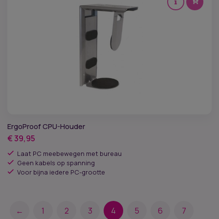
ErgoProof CPU-Houder
€
39,95
Laat PC meebewegen met bureau
Geen kabels op spanning
Voor bijna iedere PC-grootte
←
1
2
3
4
5
6
7