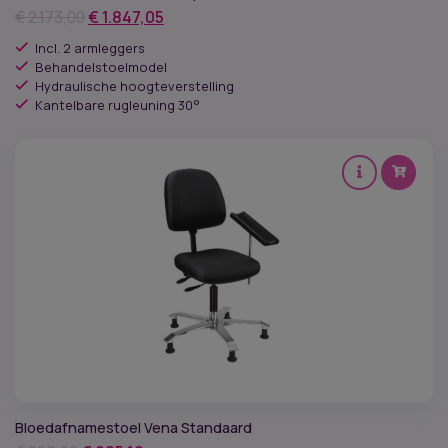
Oorspronkelijke
Huidige
€
2.173,00
€
1.847,05
HEPA-filter
prijs
prijs
Incl. 2 armleggers
was:
is:
Behandelstoelmodel
Hydraulische hoogteverstelling
€ 2.173,00.
€ 1.847,05.
Kantelbare rugleuning 30°
Bloedafnamestoel Vena Standaard