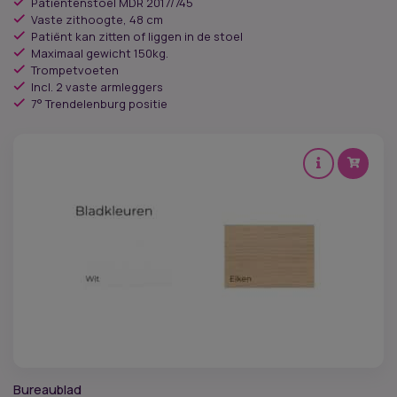
Patiëntenstoel MDR 2017/745
was:
is:
Vaste zithoogte, 48 cm
Patiënt kan zitten of liggen in de stoel
€ 2.302,00.
€ 1.956,70.
Maximaal gewicht 150kg.
Trompetvoeten
Incl. 2 vaste armleggers
7° Trendelenburg positie
Bureaublad