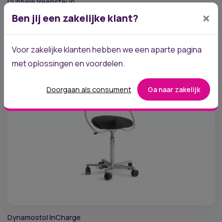
Dubbele Beensteun
×
Vanaf
€
328,10
(excl. btw)
Ben jij een zakelijke klant?
Geschikt voor twee benen
Hygiënisch kunstleer
In hoogte en hoek verstelbaar
Voor zakelijke klanten hebben we een aparte pagina
Verrijdbaar
met oplossingen en voordelen.
Doorgaan als consument
Ga naar zakelijk
Dynamostol InCharge