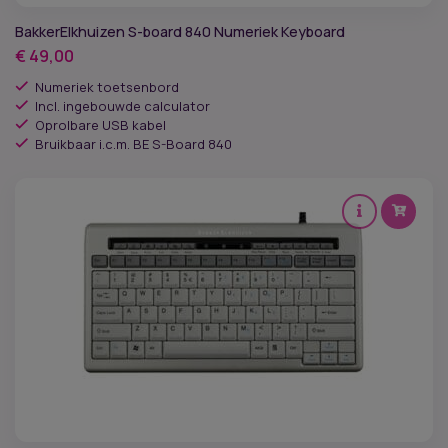
BakkerElkhuizen S-board 840 Numeriek Keyboard
Werkhoogte
€
49,00
Numeriek toetsenbord
Lichaamskenmerken
Incl. ingebouwde calculator
Oprolbare USB kabel
Kenmerk
Bruikbaar i.c.m. BE S-Board 840
Garantie
Levertijd
Merken
Kleur zitting
Materiaal zitting
Armleggers