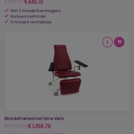
Oorspronkelijke
Huidige
€
806,00
€
685,10
prijs
prijs
Met 2 bloedprikarmleggers
was:
is:
Bureaustoelmodel
In hoogte verstelbaar
€ 806,00.
€ 685,10.
Bloedafnamestoel Vena Vario
Oorspronkelijke
Huidige
€
2.302,00
€
1.956,70
prijs
prijs