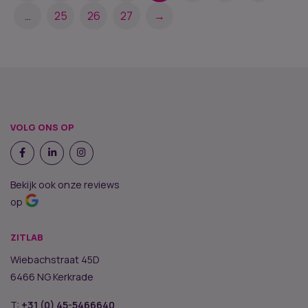
…
25
26
27
→
VOLG ONS OP
Bekijk ook onze reviews
op
ZITLAB
Wiebachstraat 45D
6466 NG Kerkrade
T:
+31 (0) 45-5466640