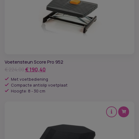
Voetensteun Score Pro 952
Oorspronkelijke
Huidige
€
224,00
€
190,40
prijs
prijs
Met voetbediening
was:
is:
Compacte antislip voetplaat
Hoogte: 8 - 30 cm
€ 224,00.
€ 190,40.