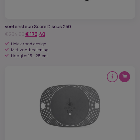
Voetensteun Score Discus 250
Oorspronkelijke
Huidige
€
204,00
€
173,40
prijs
prijs
Uniek rond design
was:
is:
Met voetbediening
Hoogte: 15 - 25 cm
€ 204,00.
€ 173,40.