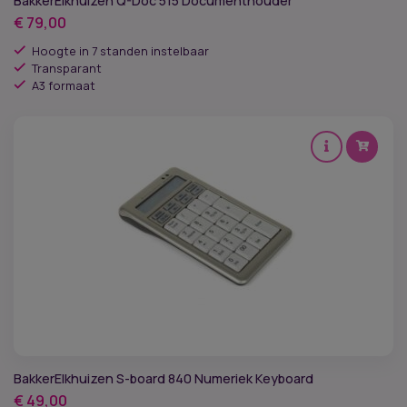
BakkerElkhuizen Q-Doc 515 Documenthouder
€
79,00
Hoogte in 7 standen instelbaar
Transparant
A3 formaat
BakkerElkhuizen S-board 840 Numeriek Keyboard
€
49,00