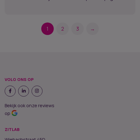
1
2
3
→
VOLG ONS OP
Bekijk ook onze reviews
op
ZITLAB
Wiebachstraat 45D