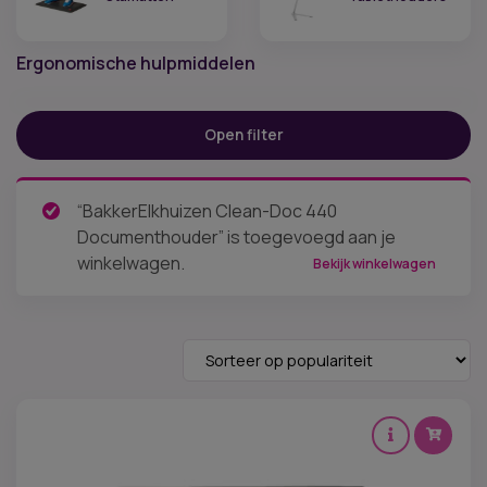
Ergonomische hulpmiddelen
Filter op prijs
Open filter
Prijs:
€ 14
—
€ 435
“BakkerElkhuizen Clean-Doc 440
Categorieën
Documenthouder” is toegevoegd aan je
Ergonomische muizen
(9)
winkelwagen.
Ergonomische toetsenborden
(5)
Bekijk winkelwagen
Monitorarmen
(3)
Balansborden
(2)
Voetensteunen
(8)
Beensteunen
(2)
Documenthouders
(6)
Headsets
(7)
Laptopstandaards
(3)
Stamatten
(3)
Tablethouders
(4)
Kenmerk