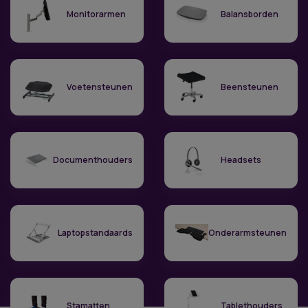
Monitorarmen
Balansborden
Voetensteunen
Beensteunen
Documenthouders
Headsets
Laptopstandaards
Onderarmsteunen
Stamatten
Tablethouders