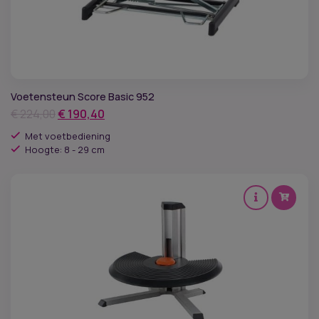
Voetensteun Score Basic 952
Oorspronkelijke
Huidige
€
224,00
€
190,40
prijs
prijs
Met voetbediening
was:
is:
Hoogte: 8 - 29 cm
€ 224,00.
€ 190,40.