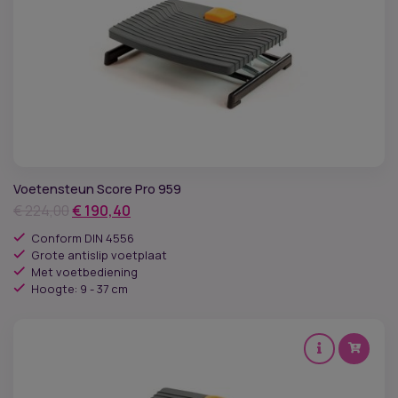
Voetensteun Score Pro 959
Oorspronkelijke
Huidige
€
224,00
€
190,40
prijs
prijs
Conform DIN 4556
was:
is:
Grote antislip voetplaat
Met voetbediening
€ 224,00.
€ 190,40.
Hoogte: 9 - 37 cm