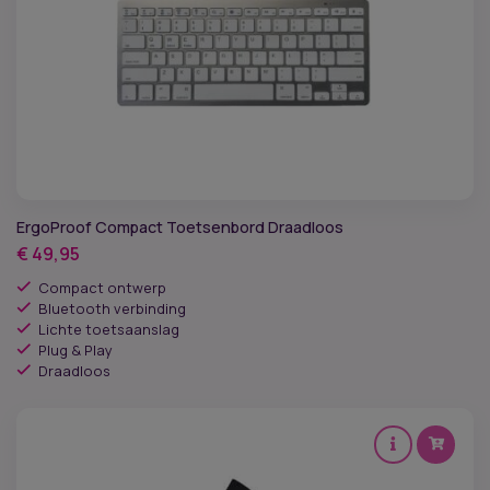
Levertijd
Merken
Conform de ESD-norm
Type muis
ErgoProof Compact Toetsenbord Draadloos
€
49,95
Type verbinding
Compact ontwerp
Bluetooth verbinding
Link of rechtshandig
Lichte toetsaanslag
Plug & Play
Draadloos