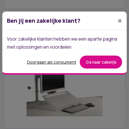
Backapp 360 Balansbord
×
Ben jij een zakelijke klant?
€
162,00
Dynamisch bewegend staan
Mate onbalans instelbaar
Voor zakelijke klanten hebben we een aparte pagina
Verlengt de staduur
met oplossingen en voordelen.
Doorgaan als consument
Ga naar zakelijk