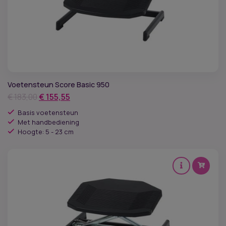
Voetensteun Score Basic 950
Oorspronkelijke
Huidige
€
183,00
€
155,55
prijs
prijs
Basis voetensteun
was:
is:
Met handbediening
Hoogte: 5 - 23 cm
€ 183,00.
€ 155,55.