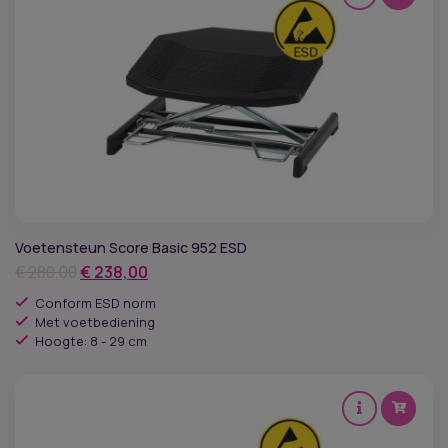
Voetensteun Score Basic 952 ESD
Oorspronkelijke
Huidige
€
280,00
€
238,00
prijs
prijs
Conform ESD norm
was:
is:
Met voetbediening
Hoogte: 8 - 29 cm
€ 280,00.
€ 238,00.