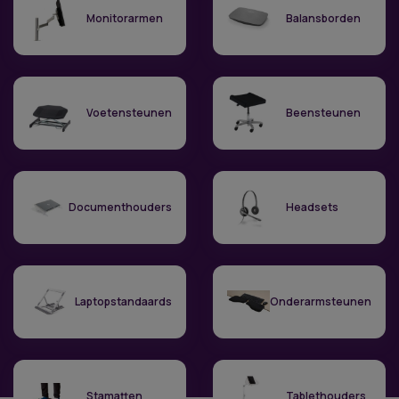
Monitorarmen
Balansborden
Voetensteunen
Beensteunen
Documenthouders
Headsets
Laptopstandaards
Onderarmsteunen
Stamatten
Tablethouders