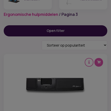
Ergonomische hulpmiddelen
/ Pagina 3
Filter op prijs
Open filter
Prijs:
€ 14
—
€ 435
Categorieën
Ergonomische muizen
(9)
Ergonomische toetsenborden
(5)
Monitorarmen
(3)
Balansborden
(2)
Voetensteunen
(8)
Beensteunen
(2)
Documenthouders
(6)
Headsets
(7)
Laptopstandaards
(3)
Stamatten
(3)
Tablethouders
(4)
Kenmerk