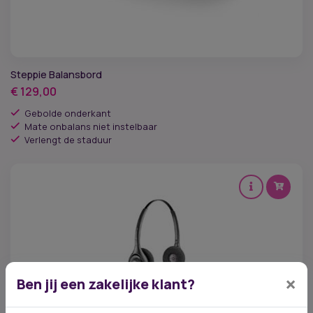
Steppie Balansbord
€
129,00
Gebolde onderkant
Mate onbalans niet instelbaar
Verlengt de staduur
×
Ben jij een zakelijke klant?