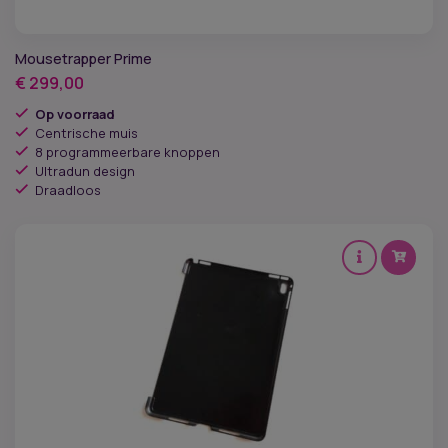
Levertijd
Mousetrapper Prime
€
299,00
Merken
Op voorraad
Centrische muis
Conform de ESD-norm
8 programmeerbare knoppen
Ultradun design
Type muis
Draadloos
Type verbinding
Link of rechtshandig