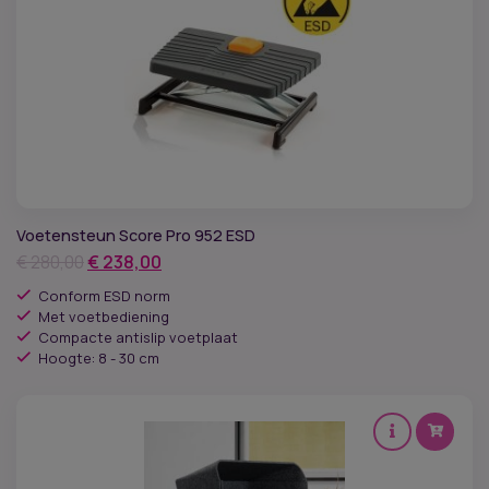
Voetensteun Score Pro 952 ESD
Oorspronkelijke
Huidige
€
280,00
€
238,00
prijs
prijs
Conform ESD norm
was:
is:
Met voetbediening
Compacte antislip voetplaat
€ 280,00.
€ 238,00.
Hoogte: 8 - 30 cm