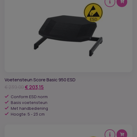
Voetensteun Score Basic 950 ESD
Oorspronkelijke
Huidige
€
239,00
€
203,15
prijs
prijs
Conform ESD norm
was:
is:
Basis voetensteun
Met handbediening
€ 239,00.
€ 203,15.
Hoogte: 5 - 23 cm