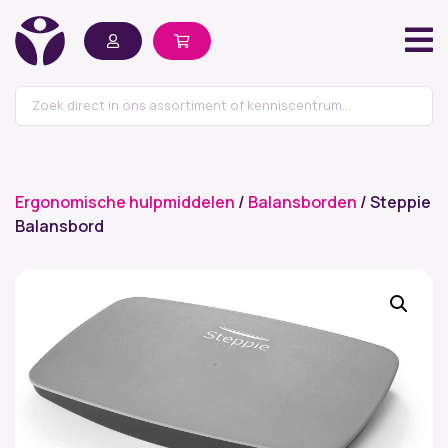
Ergonomische hulpmiddelen
/
Balansborden
/ Steppie
Balansbord