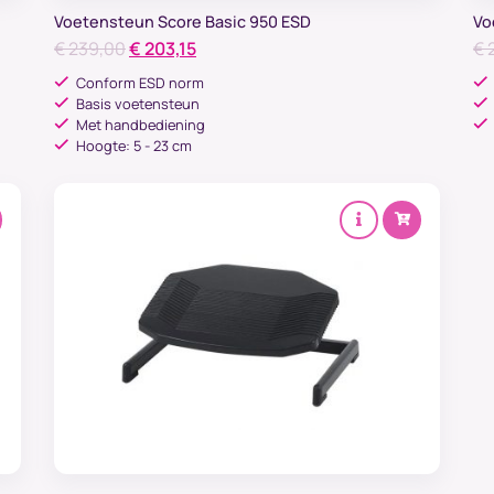
Voetensteun Score Basic 950 ESD
Vo
Oorspronkelijke
Huidige
€
239,00
€
203,15
€
2
prijs
prijs
Conform ESD norm
was:
is:
Basis voetensteun
Met handbediening
€ 239,00.
€ 203,15.
Hoogte: 5 - 23 cm