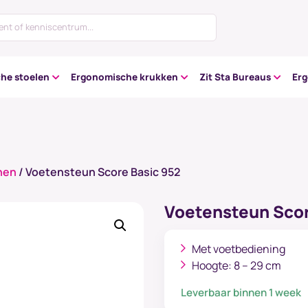
he stoelen
Ergonomische krukken
Zit Sta Bureaus
Er
nen
/ Voetensteun Score Basic 952
Voetensteun Scor
Met voetbediening
Hoogte: 8 – 29 cm
Leverbaar binnen 1 week