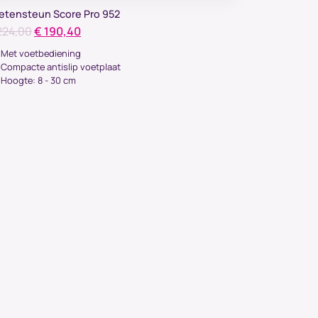
etensteun Score Pro 952
Oorspronkelijke
Huidige
24,00
€
190,40
prijs
prijs
Met voetbediening
was:
is:
Compacte antislip voetplaat
Hoogte: 8 - 30 cm
€ 224,00.
€ 190,40.