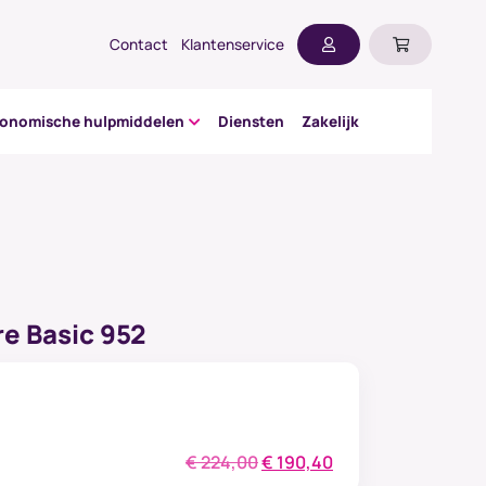
Contact
Klantenservice
gonomische hulpmiddelen
Diensten
Zakelijk
e Basic 952
Oorspronkelijke
Huidige
€
224,00
€
190,40