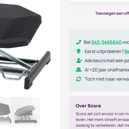
Toevoegen aan off
Bel
045-5466640
vo
Eerst uitproberen?
B
Adviseurs met een p
Al +20 jaar onafhanke
Toch niet naar verw
Over Score
Score zet zich ervoor in om 
leven. Het merk streeft erna
zodanig te verbeteren, dat 