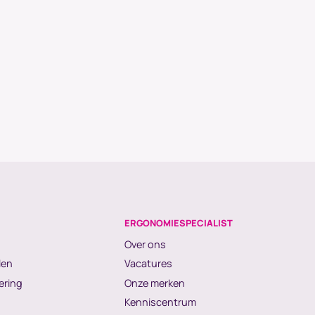
ERGONOMIESPECIALIST
Over ons
len
Vacatures
ering
Onze merken
Kenniscentrum