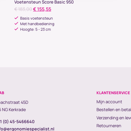
Voetensteun Score Basic 950
Oorspronkelijke
Huidige
€
183,00
€
155,55
prijs
prijs
Basis voetensteun
was:
is:
Met handbediening
Hoogte: 5 - 23 cm
€ 183,00.
€ 155,55.
AB
KLANTENSERVICE
Mijn account
achstraat 45D
 NG Kerkrade
Bestellen en beta
Verzending en lev
1 (0) 45-5466640
Retourneren
fo@ergonomiespecialist.nl