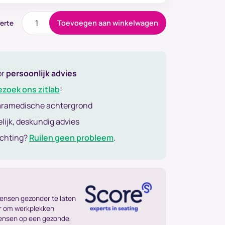
prijs
prijs
was:
is:
Voetensteun
Toevoegen aan winkelwagen
erte
€ 224,00.
€ 190,40.
Score
Basic
952
aantal
or
persoonlijk advies
ezoek ons zitlab
!
aramedische achtergrond
lijk, deskundig advies
achting?
Ruilen geen probleem
.
mensen gezonder te laten
ar om werkplekken
mensen op een gezonde,