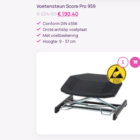
Voetensteun Score Pro 959
Oorspronkelijke
Huidige
€
224,00
€
190,40
prijs
prijs
Conform DIN 4556
was:
is:
Grote antislip voetplaat
Met voetbediening
€ 224,00.
€ 190,40.
Hoogte: 9 - 37 cm