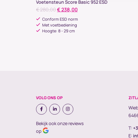
Voetensteun Score Basic 952 ESD
Oorspronkelijke
Huidige
€
280,00
€
238,00
prijs
prijs
Conform ESD norm
was:
is:
Met voetbediening
Hoogte: 8 - 29 cm
€ 280,00.
€ 238,00.
VOLG ONS OP
ZITL
Wieb
6466
Bekijk ook onze reviews
T:
+3
op
E:
in