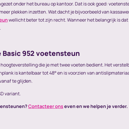
gezet onder het bureau op kantoor. Dat is ook goed: voetenst
eer plekken inzetten. Wat dacht je bijvoorbeeld van kassawer
teun
wellicht beter tot zijn recht. Wanneer het belangrijk is da
.
 Basic 952 voetensteun
hoogteverstelling die je met twee voeten bedient. Het verstelb
plank is kantelbaar tot 48° en is voorzien van antislipmateriaa
anaf te glijden.
D variant.
etensteunen?
Contacteer ons
even en we helpen je verder.