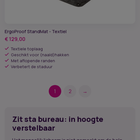
ErgoProof StandMat - Textiel
€
129,00
Textiele toplaag
Geschikt voor (naald)hakken
Met aflopende randen
Verbetert de staduur
1
2
→
Zit sta bureau: in hoogte
verstelbaar