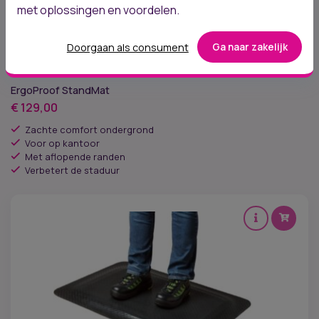
met oplossingen en voordelen.
Doorgaan als consument
Ga naar zakelijk
ErgoProof StandMat
€
129,00
Zachte comfort ondergrond
Voor op kantoor
Met aflopende randen
Verbetert de staduur