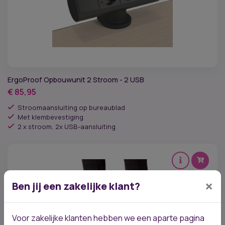
ErgoProof Opbouwunit 2 Stroom - 2 USB
€
85,95
Stroomaansluiting op bureaublad
Met klembevestiging
2 x stroom, 2x USB-aansluiting
×
Ben jij een zakelijke klant?
Voor zakelijke klanten hebben we een aparte pagina