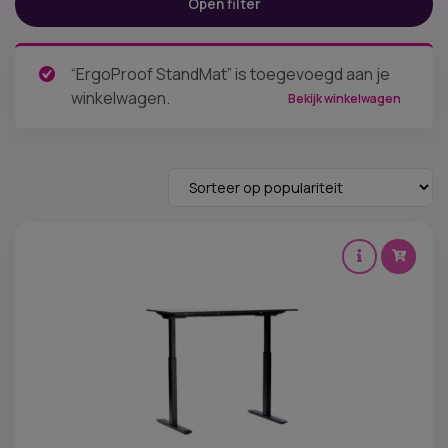
Open filter
Prijs:
€ 7
—
€ 1.699
“ErgoProof StandMat” is toegevoegd aan je
Categorieën
winkelwagen.
Bekijk winkelwagen
Tafelframes - poten
(7)
Zit sta bureau accessoires
(13)
Levertijd
Merken