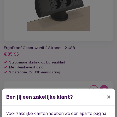
ErgoProof Opbouwunit 2 Stroom - 2 USB
€
85,95
Stroomaansluiting op bureaublad
Met klembevestiging
2 x stroom, 2x USB-aansluiting
×
Ben jij een zakelijke klant?
Voor zakelijke klanten hebben we een aparte pagina