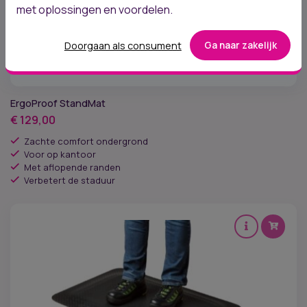
met oplossingen en voordelen.
Doorgaan als consument
Ga naar zakelijk
ErgoProof StandMat
€
129,00
Zachte comfort ondergrond
Voor op kantoor
Met aflopende randen
Verbetert de staduur