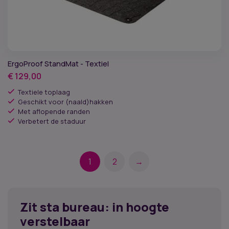
ErgoProof StandMat - Textiel
€
129,00
Textiele toplaag
Geschikt voor (naald)hakken
Met aflopende randen
Verbetert de staduur
1
2
→
Zit sta bureau: in hoogte
verstelbaar