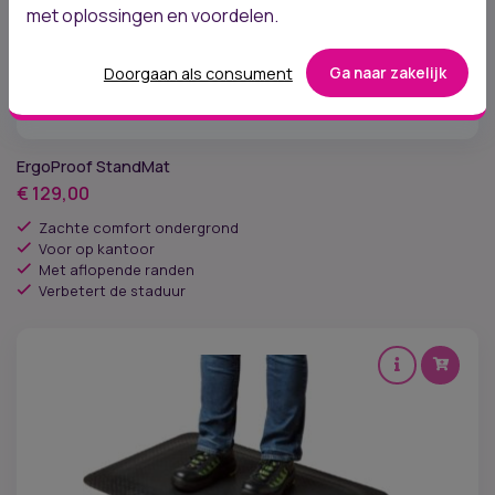
met oplossingen en voordelen.
Doorgaan als consument
Ga naar zakelijk
ErgoProof StandMat
€
129,00
Zachte comfort ondergrond
Voor op kantoor
Met aflopende randen
Verbetert de staduur