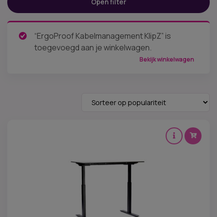
Open filter
Prijs:
€ 7
—
€ 1.699
“ErgoProof Kabelmanagement KlipZ” is
Categorieën
toegevoegd aan je winkelwagen.
Tafelframes - poten
(7)
Zit sta bureau accessoires
(13)
Bekijk winkelwagen
Levertijd
Merken