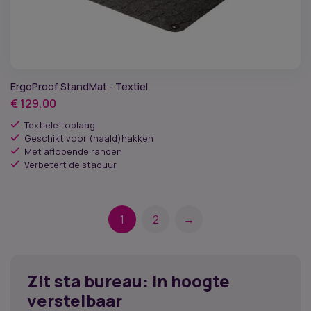
ErgoProof StandMat - Textiel
€
129,00
Textiele toplaag
Geschikt voor (naald)hakken
Met aflopende randen
Verbetert de staduur
1
2
→
Zit sta bureau: in hoogte
verstelbaar