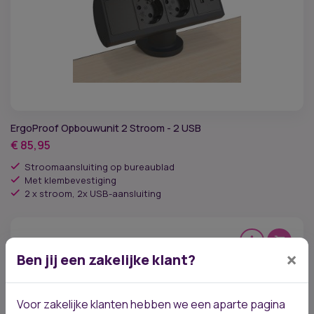
ErgoProof Opbouwunit 2 Stroom - 2 USB
€
85,95
Stroomaansluiting op bureaublad
Met klembevestiging
2 x stroom, 2x USB-aansluiting
×
Ben jij een zakelijke klant?
Voor zakelijke klanten hebben we een aparte pagina