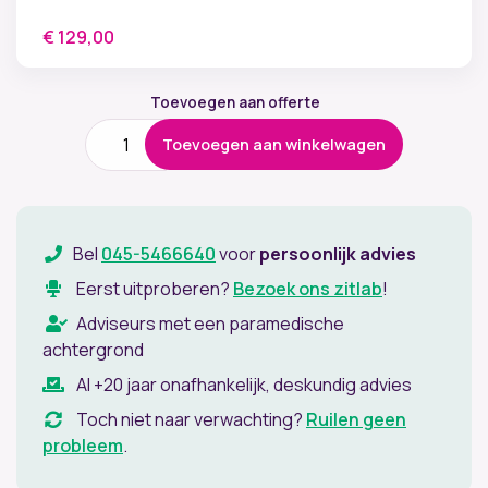
€
129,00
Toevoegen aan offerte
ErgoProof
Toevoegen aan winkelwagen
StandMat
-
Textiel
aantal
Bel
045-5466640
voor
persoonlijk advies
Eerst uitproberen?
Bezoek ons zitlab
!
Adviseurs met een paramedische
achtergrond
Al +20 jaar onafhankelijk, deskundig advies
Toch niet naar verwachting?
Ruilen geen
probleem
.