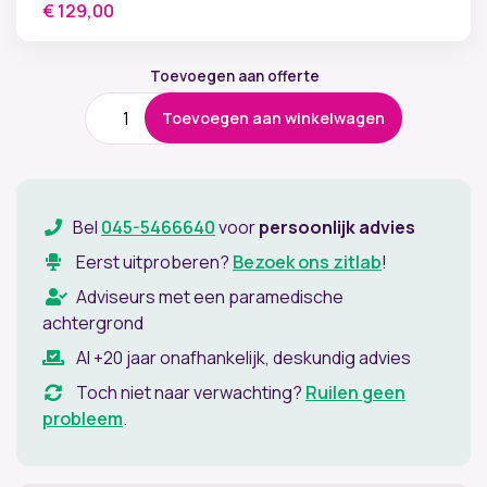
€
129,00
Toevoegen aan offerte
ErgoProof
Toevoegen aan winkelwagen
StandMat
-
Textiel
aantal
Bel
045-5466640
voor
persoonlijk advies
Eerst uitproberen?
Bezoek ons zitlab
!
Adviseurs met een paramedische
achtergrond
Al +20 jaar onafhankelijk, deskundig advies
Toch niet naar verwachting?
Ruilen geen
probleem
.