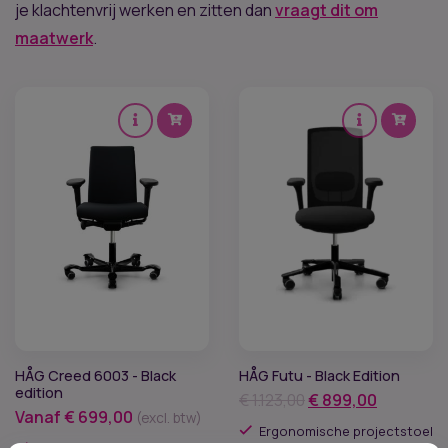
je klachtenvrij werken en zitten dan
vraagt dit om
maatwerk
.
HÅG Creed 6003 - Black
HÅG Futu - Black Edition
edition
Oorspronkelijke
Huidige
€
1.123,00
€
899,00
Vanaf
€
699,00
(excl. btw)
prijs
prijs
Ergonomische projectstoel
was:
is:
Op voorraad