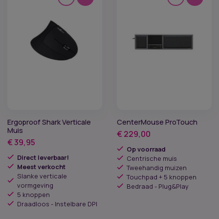
Ergoproof Shark Verticale
CenterMouse ProTouch
Muis
€
229,00
€
39,95
Op voorraad
Direct leverbaar!
Centrische muis
Meest verkocht
Tweehandig muizen
Slanke verticale
Touchpad + 5 knoppen
vormgeving
Bedraad - Plug&Play
5 knoppen
Draadloos - Instelbare DPI