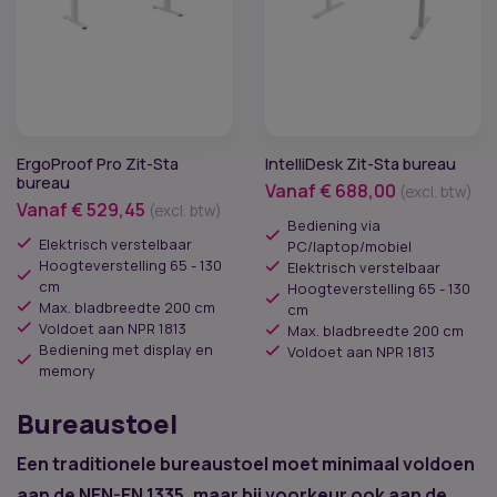
ErgoProof Pro Zit-Sta
IntelliDesk Zit-Sta bureau
bureau
Vanaf
€
688,00
(excl. btw)
Vanaf
€
529,45
(excl. btw)
Bediening via
Elektrisch verstelbaar
PC/laptop/mobiel
Hoogteverstelling 65 - 130
Elektrisch verstelbaar
cm
Hoogteverstelling 65 - 130
Max. bladbreedte 200 cm
cm
Voldoet aan NPR 1813
Max. bladbreedte 200 cm
Bediening met display en
Voldoet aan NPR 1813
memory
Bureaustoel
Een traditionele bureaustoel moet minimaal voldoen
aan de NEN-EN 1335, maar bij voorkeur ook aan de