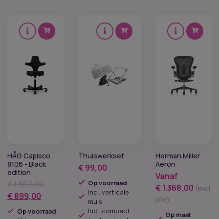
HÅG Capisco
Thuiswerkset
Herman Miller
8106 - Black
Aeron
€
99,00
edition
Vanaf
Op voorraad
€
1.565,00
€
1.368,00
(excl.
Incl. verticale
Oorspronkelijke
Huidige
€
899,00
btw)
muis
prijs
prijs
Incl. compact
Op voorraad
Op maat
was:
is: