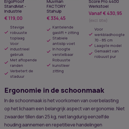
ErgoProof
Muvman
Score Pro 4400
StandMat -
FACTORY
Werkstoel
Industrie
Stahulp
Vanaf
€
430,95
€
119,00
€
334,45
(excl. btw)
Stevige
Kantelende
Voor
robuuste
gaslift + zitting
werkbladhoogte
toplaag
Stabiele
70 - 85 cm
Voor
antislip voet
Laagste model
industrieel
In hoogte
Gemaakt van
gebruik
verstelbaar
robuust pur
Met aflopende
Robuuste
randen
kunstleer
Verbetert de
zitting
staduur
Ergonomie in de schoonmaak
In de schoonmaak is het voorkomen van overbelasting
op het lichaam een belangrijk aspect van ergonomie. Niet
zwaarder tillen dan 25 kg, niet langdurig eenzelfde
houding aannemen en repetitieve handelingen