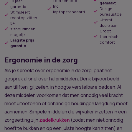
toetsenbord
10 jaar
gemaakt
Incl.
€ 1.565,00.
garantie
€ 899,00.
Design
laptopstandaard
Stimuleert
bureaustoel
rechtop zitten
Uiterst
5+
duurzaam
zithoudingen
Groot
mogelijk
thermisch
Laagste prijs
comfort
garantie
Ergonomie in de zorg
Als je spreekt over ergonomie in de zorg, gaat het
gesprek al snel over hulpmiddelen. Denk bijvoorbeeld
aan tilliften, glijzeilen, in hoogte verstelbare bedden. Al
deze middelen voorkomen dat men onnodig veel kracht
moet uitoefenen of onhandige houdingen langdurig moet
aannemen. Simpele middelen die wij vaker inzetten in een
zorgsetting zijn
zadelkrukken
(zodat men niet onnodig
hoeft te bukken en op een juiste hoogte kan zitten) en