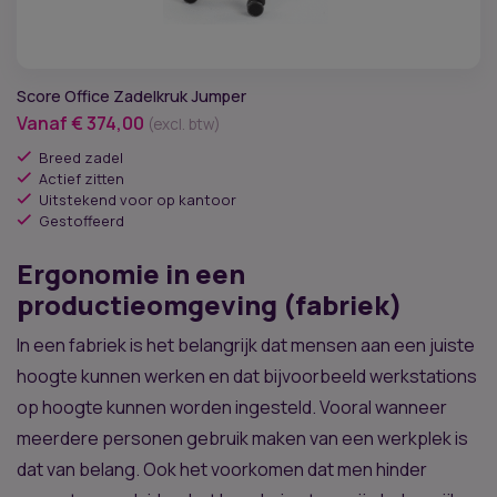
×
Ben jij een zakelijke klant?
Score Office Zadelkruk Jumper
Vanaf
€
374,00
(excl. btw)
Voor zakelijke klanten hebben we een aparte pagina
Breed zadel
met oplossingen en voordelen.
Actief zitten
Uitstekend voor op kantoor
Gestoffeerd
Doorgaan als consument
Ga naar zakelijk
Ergonomie in een
productieomgeving (fabriek)
In een fabriek is het belangrijk dat mensen aan een juiste
hoogte kunnen werken en dat bijvoorbeeld werkstations
op hoogte kunnen worden ingesteld. Vooral wanneer
meerdere personen gebruik maken van een werkplek is
dat van belang. Ook het voorkomen dat men hinder