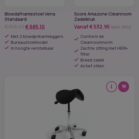
Bloedafnamestoel Vena
Score Amazone Cleanroom
Standaard
Zadelkruk
Oorspronkelijke
Huidige
€
806,00
€
685,10
Vanaf
€
532,95
(excl. btw)
prijs
prijs
Met 2 bloedprikarmleggers
Conform de
was:
is:
Bureaustoelmodel
Cleanroomnorm
In hoogte verstelbaar
€ 806,00.
€ 685,10.
Zachte zitting met HEPA-
filter
Breed zadel
Actief zitten