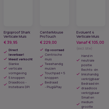
Ergoproof Shark
CenterMouse
Evoluent 4
Verticale Muis
ProTouch
Verticale Muis
€
39,95
€
229,00
Vanaf
€
105,00
(excl. btw)
Direct
Op voorraad
leverbaar!
Centrische
Hand in
Meest verkocht
muis
neutrale
Slanke
Tweehandig
positie
verticale
muizen
Rechts- én
vormgeving
Touchpad + 5
linkshandig
5 knoppen
knoppen
verkrijgbaar
Draadloos -
Bedraad
Bedraad én
Instelbare DPI
- Plug&Play
draadloos
verkrijgbaar
Small en
medium
grootte