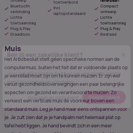
ontwerp
leverbaar!
toetsenbord
Bluetooth
Compact
Incl.
verbinding
ontwerp
laptopstandaard
Lichte
Lichte
toetsaanslag
toetsaanslag
Plug & Play
Plug & Play
Draadloos
Bedraad
Muis
Het Arbobesluit stelt geen specifieke normen aan de
×
Ben jij een zakelijke klant?
computermuis, buiten het feit dat er voldoende plaats op
je werkblad moet zijn om te kunnen muizen. Er zijn wel
vanuit gezondheidsoverwegingen een paar belangrijke
Voor zakelijke klanten hebben we een aparte pagina
aspecten om gezond en verantwoord te muizen. Zo
met oplossingen en voordelen.
verkiest een verticale muis de voorkeur boven een
standaard muis. Leg je hand maar eens ontspannen voor
Doorgaan als consument
Ga naar zakelijk
je. Je zult zien dat je je handpalm niet helemaal plat op
tafel hebt liggen. Je hand bevindt zich in een meer