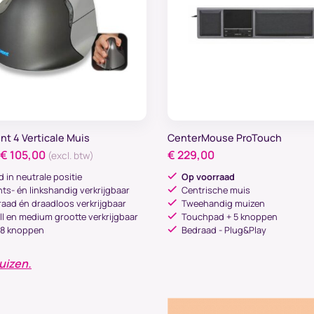
Doorgaan als consument
Ga naar zakelijk
nt 4 Verticale Muis
CenterMouse ProTouch
€
105,00
€
229,00
(excl. btw)
 in neutrale positie
Op voorraad
ts- én linkshandig verkrijgbaar
Centrische muis
aad én draadloos verkrijgbaar
Tweehandig muizen
l en medium grootte verkrijgbaar
Touchpad + 5 knoppen
 8 knoppen
Bedraad - Plug&Play
uizen.