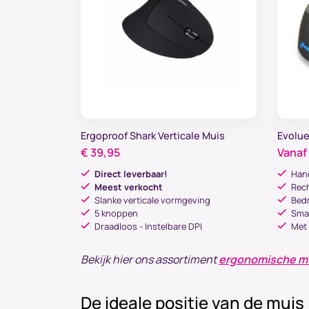
Ergoproof Shark Verticale Muis
Evolue
€
39,95
Vanaf
Direct leverbaar!
Hand
Meest verkocht
Rech
Slanke verticale vormgeving
Bedr
5 knoppen
Smal
Draadloos - Instelbare DPI
Met
Bekijk hier
ons assortiment
ergonomische m
De ideale positie van de muis