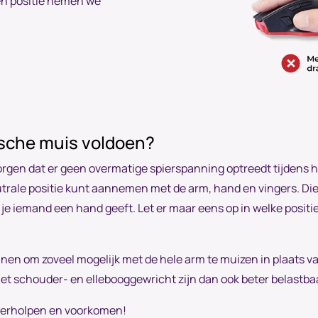
n positie nemen we
sche muis voldoen?
rgen dat er geen overmatige spierspanning optreedt tijdens 
utrale positie kunt aannemen met de arm, hand en vingers. Die
 je iemand een hand geeft. Let er maar eens op in welke posit
nen om zoveel mogelijk met de hele arm te muizen in plaats v
Het schouder- en ellebooggewricht zijn dan ook beter belastba
 verholpen en voorkomen!