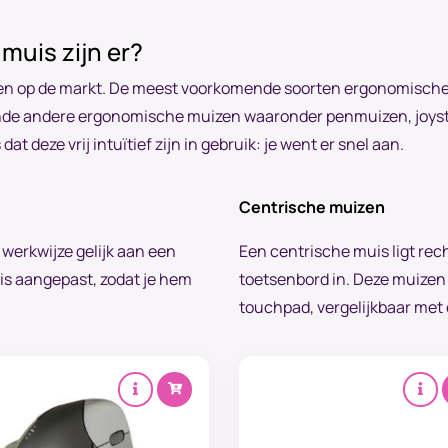
muis zijn er?
zen op de markt. De meest voorkomende soorten ergonomische 
lende andere ergonomische muizen waaronder penmuizen, joys
t deze vrij intuïtief zijn in gebruik: je went er snel aan.
Centrische muizen
 werkwijze gelijk aan een
Een centrische muis ligt rech
 is aangepast, zodat je hem
toetsenbord in. Deze muize
touchpad, vergelijkbaar met 
en jij een zakelijke klant?
oor zakelijke klanten hebben we een aparte pagina met
plossingen en voordelen.