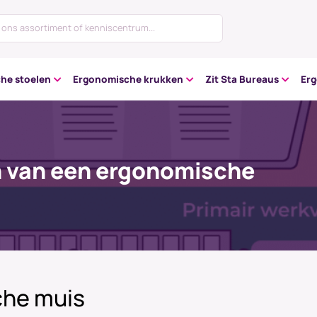
he stoelen
Ergonomische krukken
Zit Sta Bureaus
Er
n van een ergonomische
che muis