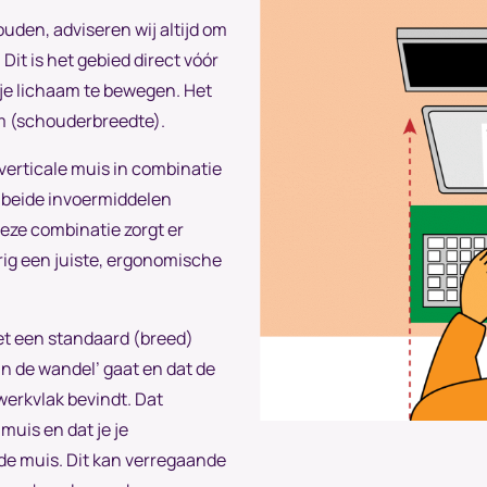
ouden, adviseren wij altijd om
Dit is het gebied direct vóór
 je lichaam te bewegen. Het
aam (schouderbreedte).
verticale muis in combinatie
 beide invoermiddelen
eze combinatie zorgt er
rig een juiste, ergonomische
t een standaard (breed)
an de wandel’ gaat en dat de
 werkvlak bevindt. Dat
 muis en dat je je
de muis. Dit kan verregaande