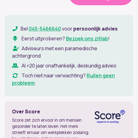
Cleanroom
Stoel
aantal
Bel
045-5466640
voor
persoonlijk advies
Eerst uitproberen?
Bezoek ons zitlab
!
Adviseurs met een paramedische
achtergrond
Al +20 jaar onafhankelijk, deskundig advies
Toch niet naar verwachting?
Ruilen geen
probleem
.
Over Score
Score zet zich ervoor in om mensen
gezonder te laten leven. Het merk
streeft ernaar om werkplekken zodanig