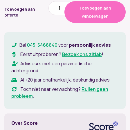
Score
Toevoegen aan
Spirit
Toevoegen aan
1500
offerte
winkelwagen
Cleanroom
Stoel
aantal
Bel
045-5466640
voor
persoonlijk advies
Eerst uitproberen?
Bezoek ons zitlab
!
Adviseurs met een paramedische
achtergrond
Al +20 jaar onafhankelijk, deskundig advies
Toch niet naar verwachting?
Ruilen geen
probleem
.
Over Score