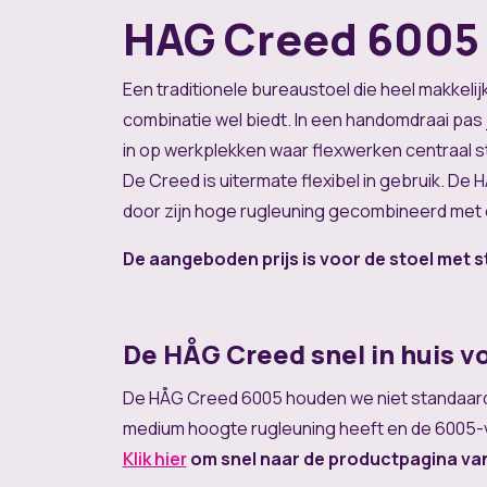
HAG Creed 6005
Een traditionele bureaustoel die heel makkelijk
combinatie wel biedt. In een handomdraai pa
in op werkplekken waar flexwerken centraal staa
De Creed is uitermate flexibel in gebruik. De 
door zijn hoge rugleuning gecombineerd met e
De aangeboden prijs is voor de stoel met s
De HÅG Creed snel in huis vo
De HÅG Creed 6005 houden we niet standaard 
medium hoogte rugleuning heeft en de 6005-v
Klik hier
om snel naar de productpagina van