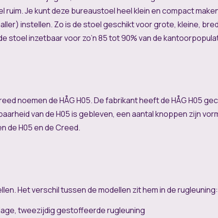
 ruim. Je kunt deze bureaustoel heel klein en compact maken, m
ller) instellen. Zo is de stoel geschikt voor grote, kleine, 
de stoel inzetbaar voor zo’n 85 tot 90% van de kantoorpopulat
reed noemen de HÅG H05. De fabrikant heeft de HÅG H05 gec
arheid van de H05 is gebleven, een aantal knoppen zijn vormge
en de H05 en de Creed.
llen. Het verschil tussen de modellen zit hem in de rugleuning:
lage, tweezijdig gestoffeerde rugleuning