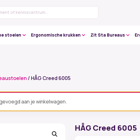
e stoelen
Ergonomische krukken
Zit Sta Bureaus
Er
eaustoelen
/ HÅG Creed 6005
egevoegd aan je winkelwagen.
HÅG Creed 6005