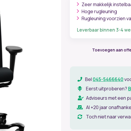
Zeer makkelijk instelba
Hoge rugleuning
Rugleuning voorzien v
Leverbaar binnen 3-4 w
Toevoegen aan off
Bel
045-5466640
vo
Eerst uitproberen?
B
Adviseurs met een p
Al +20 jaar onafhanke
Toch niet naar verw