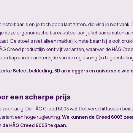
 instelbaar is en je toch goed laat zitten: die vind je niet vaa
s je deze ergonomische bureaustoel aan je lichaamsmaten aa
t. De stoel is niet alleen makkelijk instelbaar: hij is ook bru
HÅG Creed productlijn kent vijf varianten, waarvan de HÅG Cre
en kap aan de achterzijde van de rugleuning (in tegenstellin
terke Select bekleding, 3D armleggers en universele wiele
or een scherpe prijs
voorradig. De HÅG Creed 6003 wel. Het verschil tussen beide
ariant een hoge rugleuning.
We kunnen de Creed 6003 zeer
 de HÅG Creed 6003 te gaan.