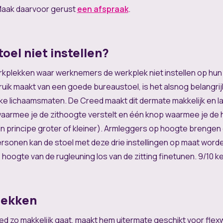
 Maak daarvoor gerust
een afspraak
.
el niet instellen?
kplekken waar werknemers de werkplek niet instellen op hun 
bruik maakt van een goede bureaustoel, is het alsnog belangrij
ke lichaamsmaten. De Creed maakt dit dermate makkelijk en l
waarmee je de zithoogte verstelt en één knop waarmee je de h
 in principe groter of kleiner). Armleggers op hoogte brengen 
onen kan de stoel met deze drie instellingen op maat worden
gte van de rugleuning los van de zitting finetunen. 9/10 keer
lekken
ed zo makkelijk gaat, maakt hem uitermate geschikt voor fle