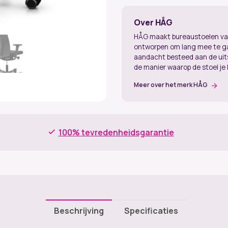
Over HÅG
HÅG maakt bureaustoelen van 
ontworpen om lang mee te ga
aandacht besteed aan de uits
de manier waarop de stoel je 
Meer over het merk HÅG
100% tevredenheidsgarantie
Beschrijving
Specificaties