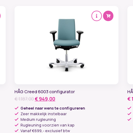
HÅG Creed 6003 configurator
HÅ
Oorspronkelijke
Huidige
€
1.187,00
€
949,00
€
prijs
prijs
Geheel naar wens te configureren
was:
is:
Zeer makkelijk instelbaar
Medium rugleuning
€ 1.187,00.
€ 949,00.
Rugleuning voorzien van kap
Vanaf €699,- exclusief btw