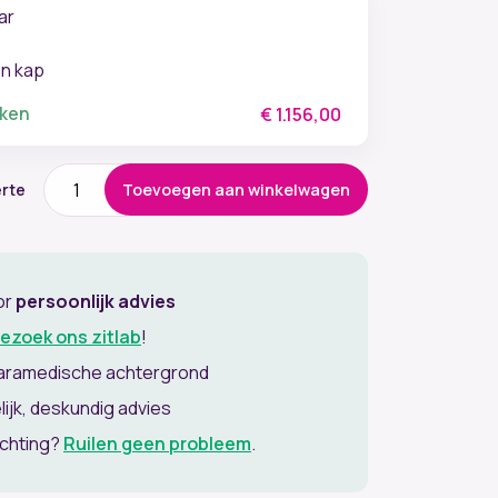
ar
an kap
eken
€
1.156,00
HÅG
Toevoegen aan winkelwagen
erte
Creed
6005
aantal
or
persoonlijk advies
ezoek ons zitlab
!
aramedische achtergrond
lijk, deskundig advies
achting?
Ruilen geen probleem
.