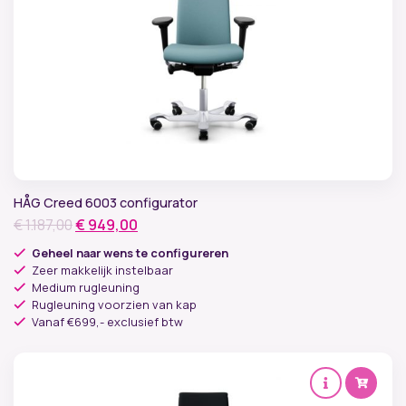
HÅG Creed 6003 configurator
Oorspronkelijke
Huidige
€
1.187,00
€
949,00
prijs
prijs
Geheel naar wens te configureren
was:
is:
Zeer makkelijk instelbaar
Medium rugleuning
€ 1.187,00.
€ 949,00.
Rugleuning voorzien van kap
Vanaf €699,- exclusief btw