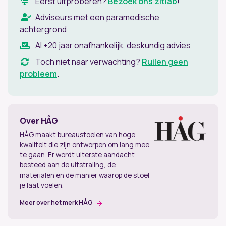
Eerst uitproberen?
Bezoek ons zitlab
!
Adviseurs met een paramedische
achtergrond
Al +20 jaar onafhankelijk, deskundig advies
Toch niet naar verwachting?
Ruilen geen
probleem
.
Over HÅG
HÅG maakt bureaustoelen van hoge
kwaliteit die zijn ontworpen om lang mee
te gaan. Er wordt uiterste aandacht
besteed aan de uitstraling, de
materialen en de manier waarop de stoel
je laat voelen.
Meer over het merk HÅG