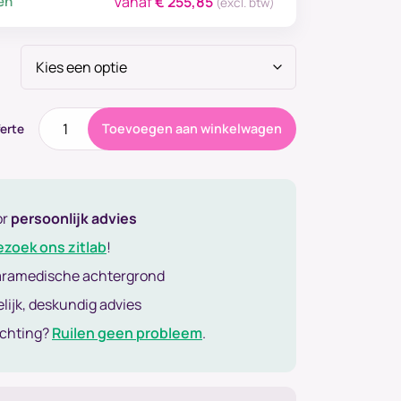
en
Vanaf
€
255,85
(excl. btw)
Stahulp
Toevoegen aan winkelwagen
erte
232
aantal
or
persoonlijk advies
ezoek ons zitlab
!
aramedische achtergrond
lijk, deskundig advies
achting?
Ruilen geen probleem
.