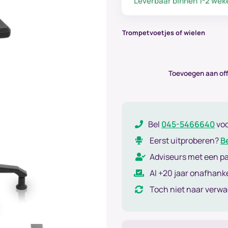
Leverbaar binnen 1-2 wek
Trompetvoetjes of wielen
Toevoegen aan off
Bel
045-5466640
vo
Eerst uitproberen?
B
Adviseurs met een p
Al +20 jaar onafhanke
Toch niet naar verw