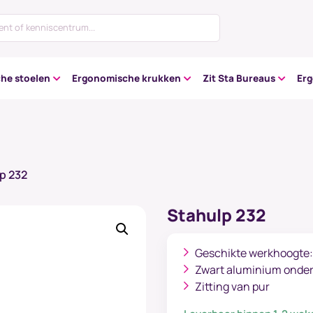
he stoelen
Ergonomische krukken
Zit Sta Bureaus
Er
p 232
Stahulp 232
Geschikte werkhoogte:
Zwart aluminium onder
Zitting van pur