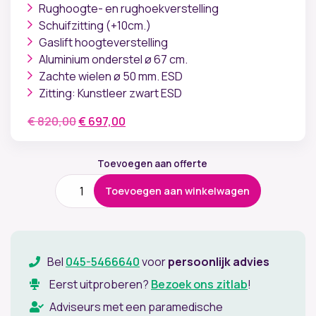
Rughoogte- en rughoekverstelling
Schuifzitting (+10cm.)
Gaslift hoogteverstelling
Aluminium onderstel ø 67 cm.
Zachte wielen ø 50 mm. ESD
Zitting: Kunstleer zwart ESD
Oorspronkelijke
Huidige
€
820,00
€
697,00
prijs
prijs
was:
is:
Toevoegen aan offerte
€ 820,00.
€ 697,00.
Score
Toevoegen aan winkelwagen
At
Work
ESD
01
aantal
Bel
045-5466640
voor
persoonlijk advies
Eerst uitproberen?
Bezoek ons zitlab
!
Adviseurs met een paramedische