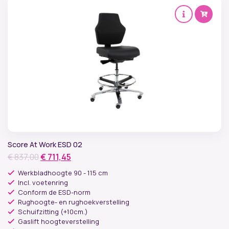
Score At Work ESD 02
Oorspronkelijke
Huidige
€
837,00
€
711,45
prijs
prijs
Werkbladhoogte 90 - 115 cm
was:
is:
Incl. voetenring
Conform de ESD-norm
€ 837,00.
€ 711,45.
Rughoogte- en rughoekverstelling
Schuifzitting (+10cm.)
Gaslift hoogteverstelling