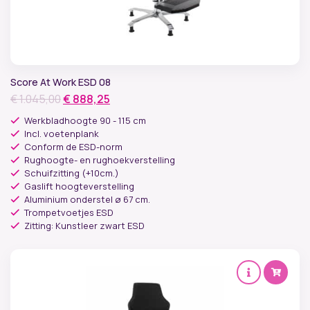
Score At Work ESD 08
Oorspronkelijke
Huidige
€
1.045,00
€
888,25
prijs
prijs
Werkbladhoogte 90 - 115 cm
was:
is:
Incl. voetenplank
Conform de ESD-norm
€ 1.045,00.
€ 888,25.
Rughoogte- en rughoekverstelling
Schuifzitting (+10cm.)
Gaslift hoogteverstelling
Aluminium onderstel ø 67 cm.
Trompetvoetjes ESD
Zitting: Kunstleer zwart ESD