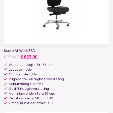
Score At Work ESD
Oorspronkelijke
Huidige
€
734,00
€
623,90
prijs
prijs
Werkbladhoogte 70 - 85 cm
was:
is:
Laagste model
Conform de ESD-norm
€ 734,00.
€ 623,90.
Rughoogte- en rughoekverstelling
Schuifzitting (+10cm.)
Gaslift hoogteverstelling
Aluminium onderstel ø 67 cm.
Zachte wielen ø 50 mm. ESD
Zitting: Kunstleer zwart ESD