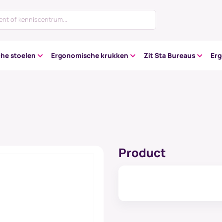
he stoelen
Ergonomische krukken
Zit Sta Bureaus
Er
Product