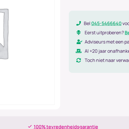
Bel
045-5466640
vo
Eerst uitproberen?
B
Adviseurs met een p
Al +20 jaar onafhanke
Toch niet naar verw
100% tevredenheidsgarantie