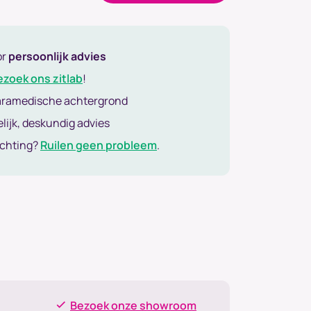
or
persoonlijk advies
ezoek ons zitlab
!
aramedische achtergrond
lijk, deskundig advies
achting?
Ruilen geen probleem
.
Bezoek onze showroom