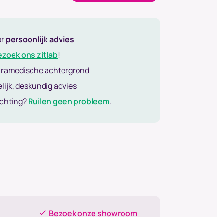
or
persoonlijk advies
ezoek ons zitlab
!
aramedische achtergrond
lijk, deskundig advies
achting?
Ruilen geen probleem
.
Bezoek onze showroom