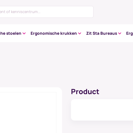
he stoelen
Ergonomische krukken
Zit Sta Bureaus
Er
Product