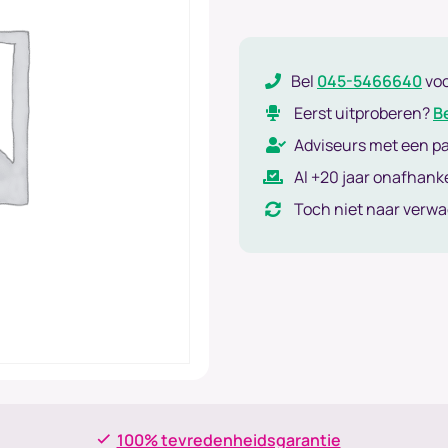
Bel
045-5466640
vo
Eerst uitproberen?
B
Adviseurs met een p
Al +20 jaar onafhanke
Toch niet naar verw
100% tevredenheidsgarantie