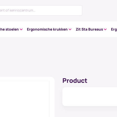
he stoelen
Ergonomische krukken
Zit Sta Bureaus
Er
Product