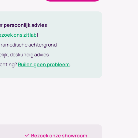
or
persoonlijk advies
ezoek ons zitlab
!
aramedische achtergrond
lijk, deskundig advies
achting?
Ruilen geen probleem
.
Bezoek onze showroom