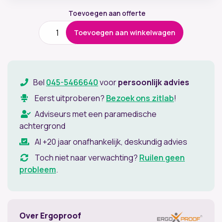
Toevoegen aan offerte
Monitorarm
Toevoegen aan winkelwagen
Ergoproof
Flex
Doorgaand
Gat
aantal
Bel
045-5466640
voor
persoonlijk advies
Eerst uitproberen?
Bezoek ons zitlab
!
Adviseurs met een paramedische
achtergrond
Al +20 jaar onafhankelijk, deskundig advies
Toch niet naar verwachting?
Ruilen geen
probleem
.
Over Ergoproof