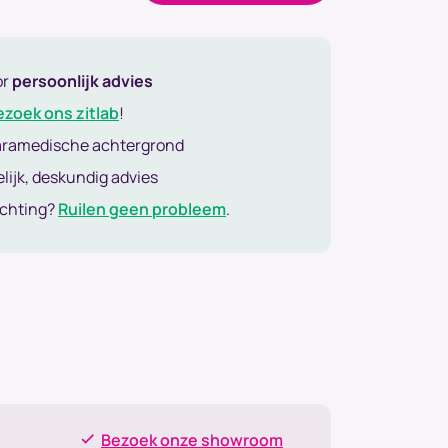
or
persoonlijk advies
ezoek ons zitlab
!
aramedische achtergrond
lijk, deskundig advies
achting?
Ruilen geen probleem
.
Bezoek onze showroom