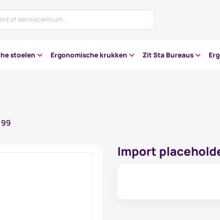
he stoelen
Ergonomische krukken
Zit Sta Bureaus
Er
199
Import placeholde