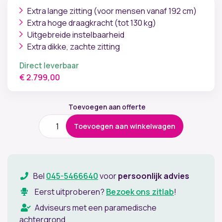
Extra lange zitting (voor mensen vanaf 192 cm)
Extra hoge draagkracht (tot 130 kg)
Uitgebreide instelbaarheid
Extra dikke, zachte zitting
Direct leverbaar
€
2.799,00
Toevoegen aan offerte
Höganäs+
Toevoegen aan winkelwagen
501
XL
aantal
Bel
045-5466640
voor
persoonlijk advies
Eerst uitproberen?
Bezoek ons zitlab
!
Adviseurs met een paramedische
achtergrond