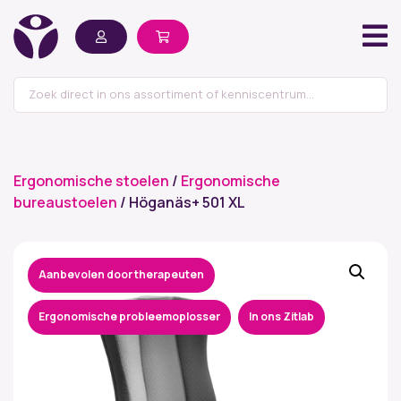
Ergonomische stoelen
/
Ergonomische
bureaustoelen
/ Höganäs+ 501 XL
Aanbevolen door therapeuten
Ergonomische probleemoplosser
In ons Zitlab