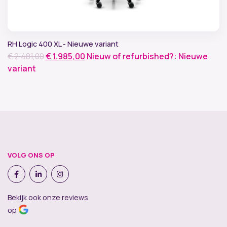
RH Logic 400 XL - Nieuwe variant
Oorspronkelijke
Huidige
€
2.481,00
€
1.985,00
Nieuw of refurbished?: Nieuwe
prijs
prijs
variant
was:
is:
€ 2.481,00.
€ 1.985,00.
VOLG ONS OP
Bekijk ook onze reviews
op