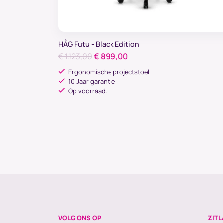
HÅG Futu - Black Edition
Oorspronkelijke
Huidige
€
1.123,00
€
899,00
prijs
prijs
Ergonomische projectstoel
was:
is:
10 Jaar garantie
Op voorraad.
€ 1.123,00.
€ 899,00.
VOLG ONS OP
ZITL