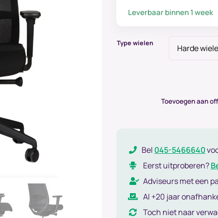
Leverbaar binnen 1 week
Type wielen
Toevoegen aan off
Bel
045-5466640
vo
Eerst uitproberen?
B
Adviseurs met een p
Al +20 jaar onafhanke
Toch niet naar verw