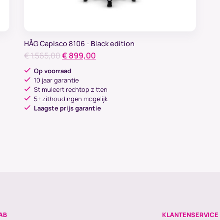
HÅG Capisco 8106 - Black edition
Oorspronkelijke
Huidige
€
1.565,00
€
899,00
prijs
prijs
Op voorraad
was:
is:
10 jaar garantie
Stimuleert rechtop zitten
€ 1.565,00.
€ 899,00.
5+ zithoudingen mogelijk
Laagste prijs garantie
AB
KLANTENSERVICE