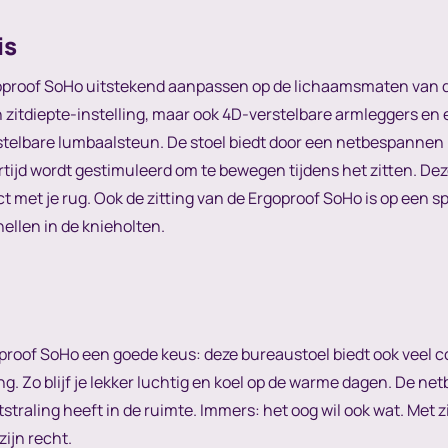
is
goproof SoHo uitstekend aanpassen op de lichaamsmaten van de 
en zitdiepte-instelling, maar ook 4D-verstelbare armleggers 
stelbare lumbaalsteun. De stoel biedt door een netbespanne
ertijd wordt gestimuleerd om te bewegen tijdens het zitten. De
act met je rug. Ook de zitting van de Ergoproof SoHo is op een
nellen in de knieholten.
oproof SoHo een goede keus: deze bureaustoel biedt ook veel c
. Zo blijf je lekker luchtig en koel op de warme dagen. De n
itstraling heeft in de ruimte. Immers: het oog wil ook wat. Met
zijn recht.