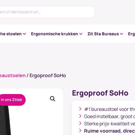
he stoelen
Ergonomische krukken
Zit Sta Bureaus
Er
eaustoelen
/ Ergoproof SoHo
Ergoproof SoHo
In ons Zitlab
#1 bureaustoel voor th
Goed instelbaar, groot
Sterke prijs-kwaliteit 
Ruime voorraad, direc