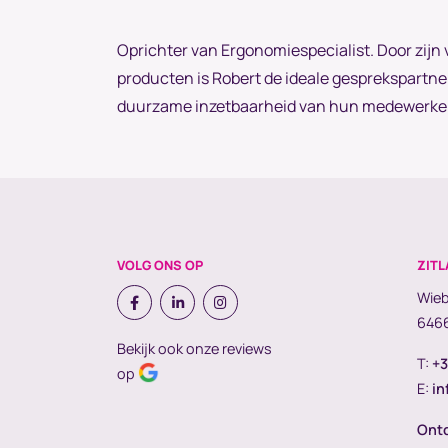
Oprichter van Ergonomiespecialist. Door zij
producten is Robert de ideale gesprekspartne
duurzame inzetbaarheid van hun medewerkers 
VOLG ONS OP
ZITL
Wieb
6466
Bekijk ook onze reviews
T:
+3
op
E:
in
Ontd