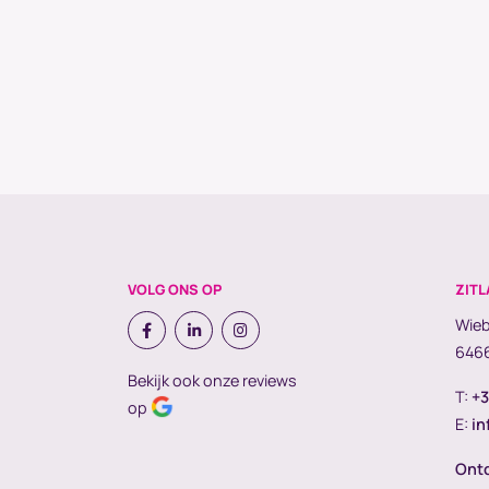
VOLG ONS OP
ZITL
Wieb
6466
Bekijk ook onze reviews
T:
+3
op
E:
in
Ontd