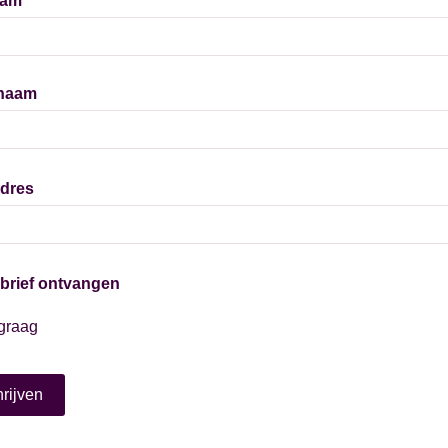
aam
naam
adres
brief ontvangen
graag